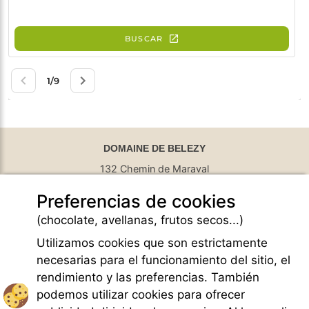
DOMAINE DE BELEZY
132 Chemin de Maraval
84410 Bedoin - France
Preferencias de cookies
GPS Latitude : 44.130661010742187
GPS Longitude : 5.1876931190490723
(chocolate, avellanas, frutos secos...)
E-mail :
belezy@libranoo.com
Tél : +33(0)4 90 65 60 18
Utilizamos cookies que son estrictamente
necesarias para el funcionamiento del sitio, el
Newsletter France 4 Naturisme
rendimiento y las preferencias. También
Hacer una pregunta
podemos utilizar cookies para ofrecer
Charte of naturist living