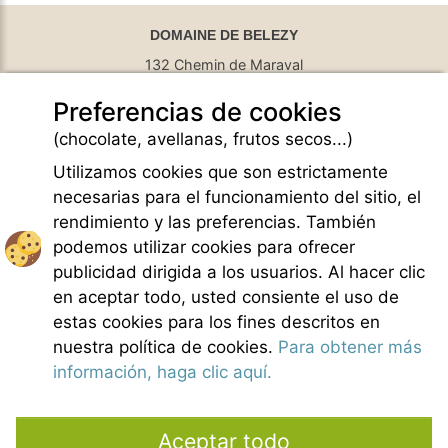
DOMAINE DE BELEZY
132 Chemin de Maraval
84410 Bedoin - France
Preferencias de cookies
GPS Latitude : 44.130661010742187
GPS Longitude : 5.1876931190490723
(chocolate, avellanas, frutos secos...)
E-mail :
belezy@libranoo.com
Tél : +33(0)4 90 65 60 18
Utilizamos cookies que son estrictamente
necesarias para el funcionamiento del sitio, el
Newsletter France 4 Naturisme
rendimiento y las preferencias. También
Hacer una pregunta
podemos utilizar cookies para ofrecer
Charte of naturist living
publicidad dirigida a los usuarios. Al hacer clic
Menciones legales
en aceptar todo, usted consiente el uso de
Condiciones generales de Venta
estas cookies para los fines descritos en
Creditos fotos
nuestra política de cookies.
Para obtener más
Contacto
información, haga clic aquí.
Nuestros colaboradores
Aceptar todo