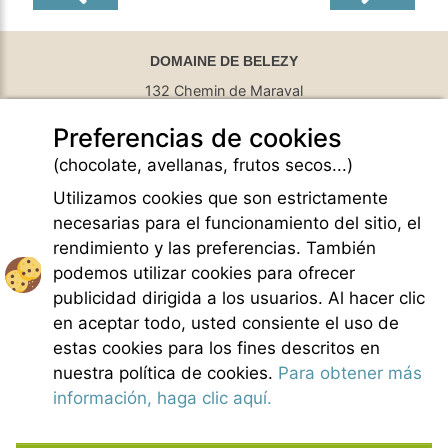
DOMAINE DE BELEZY
132 Chemin de Maraval
84410 Bedoin - France
Preferencias de cookies
GPS Latitude : 44.130661010742187
GPS Longitude : 5.1876931190490723
(chocolate, avellanas, frutos secos...)
E-mail :
belezy@libranoo.com
Tél : +33(0)4 90 65 60 18
Utilizamos cookies que son estrictamente
necesarias para el funcionamiento del sitio, el
Newsletter France 4 Naturisme
rendimiento y las preferencias. También
Hacer una pregunta
podemos utilizar cookies para ofrecer
Charte of naturist living
publicidad dirigida a los usuarios. Al hacer clic
Menciones legales
en aceptar todo, usted consiente el uso de
Condiciones generales de Venta
estas cookies para los fines descritos en
Creditos fotos
nuestra política de cookies.
Para obtener más
Contacto
información, haga clic aquí.
Nuestros colaboradores