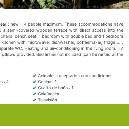
n the side of the leisure park B1 and 1 on the side B2 – 4
 Year : new - 4 people maximum. These accommodations have
s: a semi-covered wooden terrace with direct access into the
e, chairs, bench seat. 1 bedroom with double bed and 1 bedroom
kitchen with microwave, dishwasher, coffeemaker, fridge ... .
arate WC. Heating and air-conditioning in the living room. TV
pillows provided. Bed linnen not included (can be rented at the
Animales
: aceptados con condiciones
es
: 2
Cocina
: 1
Cuarto de baño
: 1
Calefacción
Televisión
Terraza
: 1