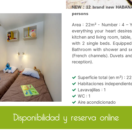
NEW : 12 brand new HABANA o
persons
Area : 22m² - Number : 4 –
everything your heart desire
kitchen and living room, tabl
with 2 single beds. Equipped 
Bathroom with shower and sep
(French channels). Duvets and 
reception).
Superficie total (en m²)
: 22
Habitaciones independient
Lavavajillas
: 1
WC
: 1
Aire acondicionado
Wifi colectivo
Disponibilidad y reserva online