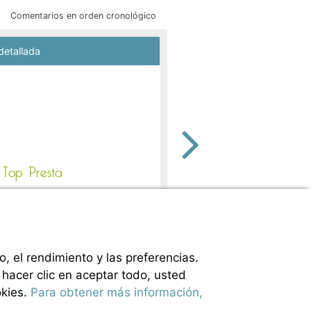
Comentarios en orden cronológico
9
detallada
/ 10
Klaus H
Publicado el 01/06/2026
Paar
Tipo de estancia :
Alojamiento :
 Top Presta
Habana Top Presta
Periodo de la estancia :
od deck area. Well equipped.
del 17/05/2026 al 31/05/2026
bins. Car park needs upgrading.
, el rendimiento y las preferencias.
 hacer clic en aceptar todo, usted
okies.
Para obtener más información,