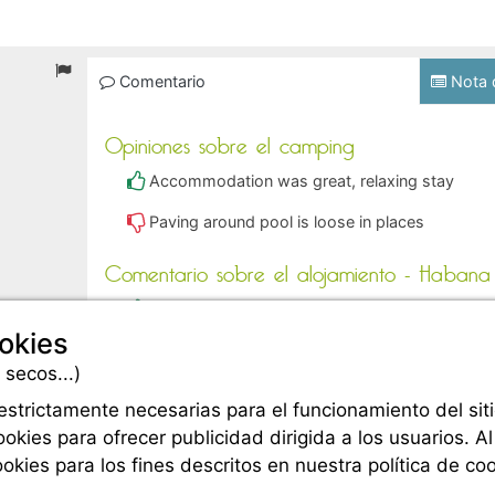
Comentario
Nota 
Opiniones sobre el camping
Accommodation was great, relaxing stay
Paving around pool is loose in places
Comentario sobre el alojamiento - Habana
Air conditioning was great in a heat wave. Go
okies
Could not watch football on TV. Long walk to 
 secos...)
strictamente necesarias para el funcionamiento del sitio
kies para ofrecer publicidad dirigida a los usuarios. Al
okies para los fines descritos en nuestra política de co