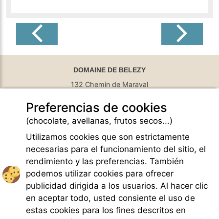
DOMAINE DE BELEZY
132 Chemin de Maraval
84410 Bedoin - France
Preferencias de cookies
GPS Latitude : 44.130661010742187
GPS Longitude : 5.1876931190490723
(chocolate, avellanas, frutos secos...)
E-mail :
belezy@libranoo.com
Tél : +33(0)4 90 65 60 18
Utilizamos cookies que son estrictamente
necesarias para el funcionamiento del sitio, el
Newsletter France 4 Naturisme
rendimiento y las preferencias. También
Hacer una pregunta
podemos utilizar cookies para ofrecer
Charte of naturist living
publicidad dirigida a los usuarios. Al hacer clic
Menciones legales
en aceptar todo, usted consiente el uso de
Condiciones generales de Venta
estas cookies para los fines descritos en
Creditos fotos