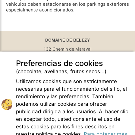
vehículos deben estacionarse en los parkings exteriores
especialmente acondicionados.
DOMAINE DE BELEZY
132 Chemin de Maraval
84410 Bedoin - France
Preferencias de cookies
GPS Latitude : 44.130661010742187
GPS Longitude : 5.1876931190490723
(chocolate, avellanas, frutos secos...)
E-mail :
belezy@libranoo.com
Tél : +33(0)4 90 65 60 18
Utilizamos cookies que son estrictamente
necesarias para el funcionamiento del sitio, el
Newsletter France 4 Naturisme
rendimiento y las preferencias. También
Hacer una pregunta
podemos utilizar cookies para ofrecer
Charte of naturist living
publicidad dirigida a los usuarios. Al hacer clic
Menciones legales
en aceptar todo, usted consiente el uso de
Condiciones generales de Venta
estas cookies para los fines descritos en
Creditos fotos
nuestra política de cookies.
Para obtener más
Contacto