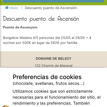
Inicio
Descuento puento de Ascensión
Descuento puento de Ascensión
Puente de Ascençion
Bungalow Madera 4/5 personas del 25/05 al 29/05 = 4
noches por 500€ en lugar de 592€ por familia.
DOMAINE DE BELEZY
132 Chemin de Maraval
84410 Bedoin - France
Preferencias de cookies
GPS Latitude : 44.130661010742187
GPS Longitude : 5.1876931190490723
(chocolate, avellanas, frutos secos...)
E-mail :
belezy@libranoo.com
Tél : +33(0)4 90 65 60 18
Utilizamos cookies que son estrictamente
necesarias para el funcionamiento del sitio, el
Newsletter France 4 Naturisme
rendimiento y las preferencias. También
Hacer una pregunta