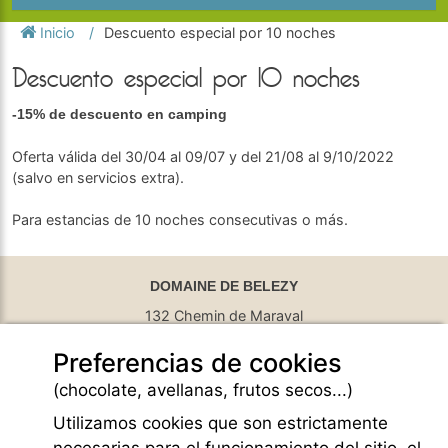
Inicio
Descuento especial por 10 noches
Descuento especial por 10 noches
-15% de descuento en camping
Oferta válida del 30/04 al 09/07 y del 21/08 al 9/10/2022
(salvo en servicios extra).
Para estancias de 10 noches consecutivas o más.
DOMAINE DE BELEZY
132 Chemin de Maraval
84410 Bedoin - France
Preferencias de cookies
GPS Latitude : 44.130661010742187
GPS Longitude : 5.1876931190490723
(chocolate, avellanas, frutos secos...)
E-mail :
belezy@libranoo.com
Tél : +33(0)4 90 65 60 18
Utilizamos cookies que son estrictamente