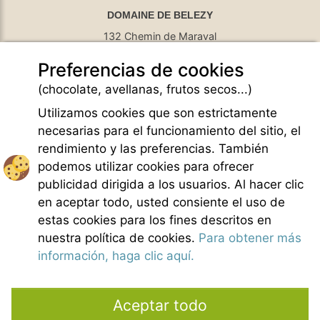
DOMAINE DE BELEZY
132 Chemin de Maraval
84410 Bedoin - France
Preferencias de cookies
GPS Latitude : 44.130661010742187
GPS Longitude : 5.1876931190490723
(chocolate, avellanas, frutos secos...)
E-mail :
belezy@libranoo.com
Tél : +33(0)4 90 65 60 18
Utilizamos cookies que son estrictamente
necesarias para el funcionamiento del sitio, el
Newsletter France 4 Naturisme
rendimiento y las preferencias. También
Hacer una pregunta
podemos utilizar cookies para ofrecer
Charte of naturist living
publicidad dirigida a los usuarios. Al hacer clic
Menciones legales
en aceptar todo, usted consiente el uso de
Condiciones generales de Venta
estas cookies para los fines descritos en
Creditos fotos
nuestra política de cookies.
Para obtener más
Contacto
información, haga clic aquí.
Nuestros colaboradores
Aceptar todo