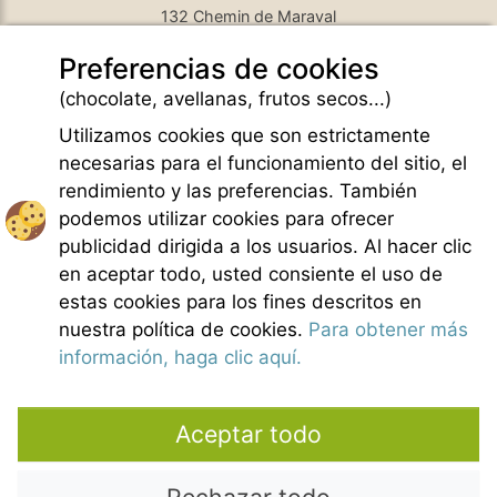
132 Chemin de Maraval
84410 Bedoin - France
Preferencias de cookies
GPS Latitude : 44.130661010742187
GPS Longitude : 5.1876931190490723
(chocolate, avellanas, frutos secos...)
E-mail :
belezy@libranoo.com
Tél : +33(0)4 90 65 60 18
Utilizamos cookies que son estrictamente
necesarias para el funcionamiento del sitio, el
Newsletter France 4 Naturisme
rendimiento y las preferencias. También
Hacer una pregunta
podemos utilizar cookies para ofrecer
Charte of naturist living
publicidad dirigida a los usuarios. Al hacer clic
Menciones legales
en aceptar todo, usted consiente el uso de
Condiciones generales de Venta
estas cookies para los fines descritos en
Creditos fotos
nuestra política de cookies.
Para obtener más
Contacto
información, haga clic aquí.
Nuestros colaboradores
Aceptar todo